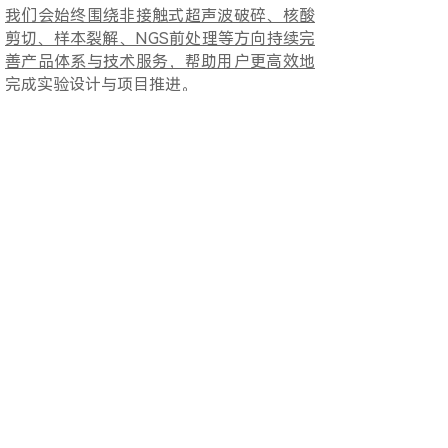
我们会始终围绕非接触式超声波破碎、核酸
剪切、样本裂解、NGS前处理等方向持续完
善产品体系与技术服务，帮助用户更高效地
完成实验设计与项目推进。
600D非接触式超声
MR600D非接触式超声
MR600D非接触式超声
破碎仪-15ml样品管
波破碎仪-1.5ml样品管
波破碎仪-0.5ml样品管
架
架
架
上海博谊生物科技有限公司 版权所有