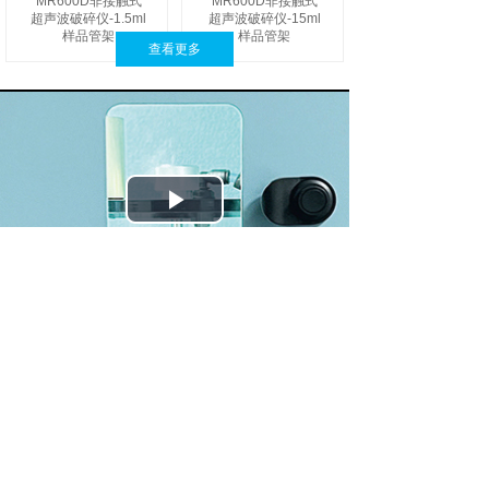
MR600D非接触式
MR600D非接触式
超声波破碎仪-1.5ml
超声波破碎仪-15ml
样品管架
样品管架
查看更多
新闻中心
MR300D DNA打断测试实验报告
（FFPE样本DNA）
2026-07-03